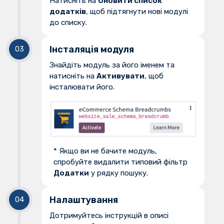
Натисніть на
Оновити список
додатків
, щоб підтягнути нові модулі
до списку.
Інсталяція модуля
Знайдіть модуль за його іменем та
натисніть на
Активувати
, щоб
інсталювати його.
* Якщо ви не бачите модуль,
спробуйте видалити типовий фільтр
Додатки
у рядку пошуку.
Налаштування
Дотримуйтесь інструкцій в описі