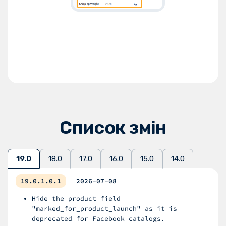
Список змін
19.0
18.0
17.0
16.0
15.0
14.0
19.0.1.0.1
2026-07-08
Hide the product field
"marked_for_product_launch" as it is
deprecated for Facebook catalogs.