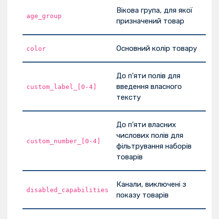
Вікова група, для якої
age_group
призначений товар
Основний колір товару
color
До п’яти полів для
введення власного
custom_label_[0-4]
тексту
До п’яти власних
числових полів для
custom_number_[0-4]
фільтрування наборів
товарів
Канали, виключені з
disabled_capabilities
показу товарів