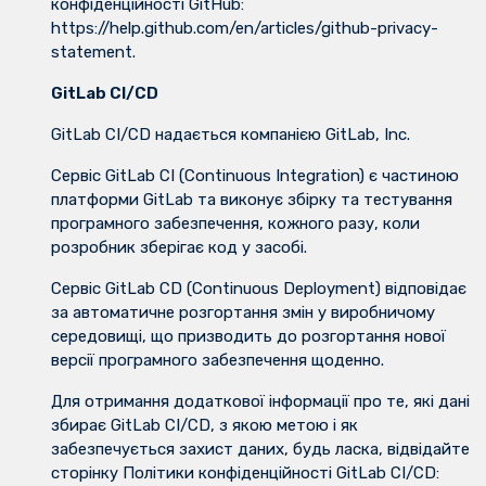
конфіденційності GitHub:
https://help.github.com/en/articles/github-privacy-
statement.
GitLab CI/CD
GitLab CI/CD надається компанією GitLab, Inc.
Сервіс GitLab CI (Continuous Integration) є частиною
платформи GitLab та виконує збірку та тестування
програмного забезпечення, кожного разу, коли
розробник зберігає код у засобі.
Сервіс GitLab CD (Continuous Deployment) відповідає
за автоматичне розгортання змін у виробничому
середовищі, що призводить до розгортання нової
версії програмного забезпечення щоденно.
Для отримання додаткової інформації про те, які дані
збирає GitLab CI/CD, з якою метою і як
забезпечується захист даних, будь ласка, відвідайте
сторінку Політики конфіденційності GitLab CI/CD: