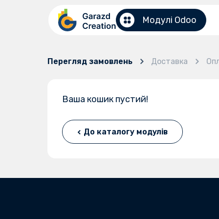
Перейти до змісту
Модулі Odoo
Перегляд замовлень
Доставка
Оп
Ваша кошик пустий!
До каталогу модулів