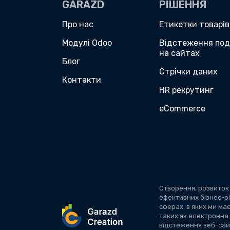
GARAZD
РІШЕННЯ
Про нас
Етикетки товарів
Модулі Odoo
Відстеження под
на сайтах
Блог
Стрічки даних
Контакти
HR рекрутинг
eCommerce
Створення, розвиток
ефективних бізнес-р
сферах, в яких ми м
таких як електронна 
відстеження веб-сайт