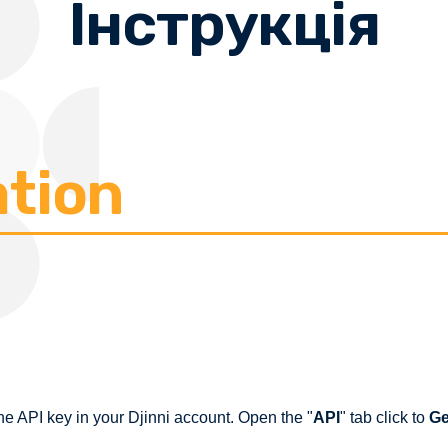
Інструкція
ation
he API key in your Djinni account. Open the "
API
" tab click to
Ge