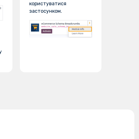
користуватися
застосунком.
у