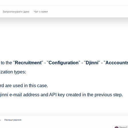
to the "
Recruitment
" - "
Configuration
" - "
Djinni
" - "
Acccount
ization types:
d are used in this case.
jinni e-mail address and API key created in the previous step.