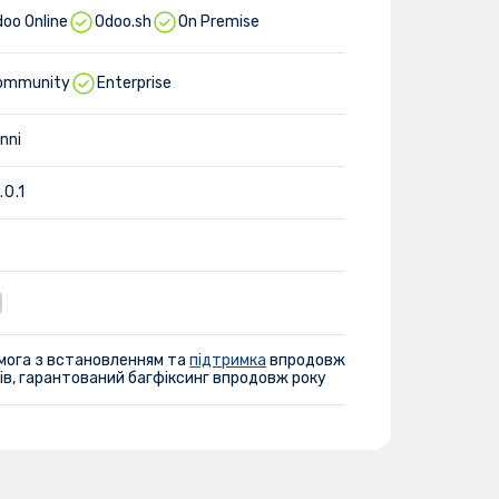
oo Online
Odoo.sh
On Premise
ommunity
Enterprise
inni
.0.1
мога з встановленням та
підтримка
впродовж
ів, гарантований багфіксинг впродовж року