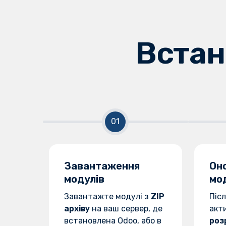
Встан
Завантаження
Он
модулів
мо
Завантажте модулі з
ZIP
Піс
архіву
на ваш сервер, де
акт
встановлена Odoo, або в
роз