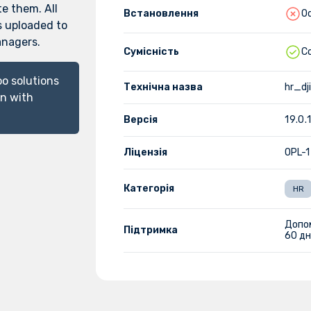
te them. All
Встановлення
Od
s uploaded to
anagers.
Сумісність
C
o solutions
Технічна назва
hr_dj
on with
Версія
19.0.1
Ліцензія
OPL-1
Категорія
HR
Допо
Підтримка
60 дн