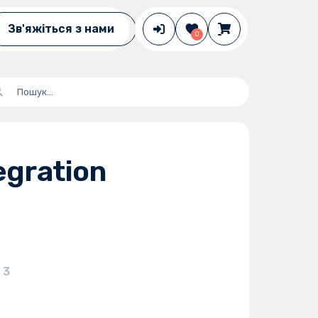
Зв'яжіться з нами
0
tegration
3