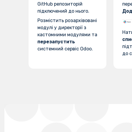
GitHub репозиторій
пер
підключений до нього.
Дод
Розмістить розархівовані
модулі у директорії з
Нат
кастомними модулями та
спи
перезапустить
підт
системний сервіс Odoo.
до с