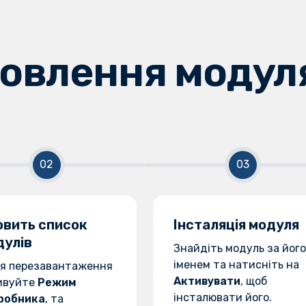
овлення модул
овить список
Інсталяція модуля
дулів
Знайдіть модуль за його
іменем та натисніть на
ля перезавантаження
Активувати
, щоб
ивуйте
Режим
інсталювати його.
робника
, та