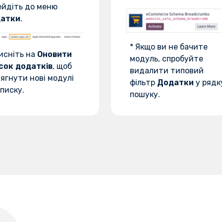
ейдіть до меню
атки
.
* Якщо ви не бачите
исніть на
Оновити
модуль, спробуйте
сок додатків
, щоб
видалити типовий
ягнути нові модулі
фільтр
Додатки
у рядк
писку.
пошуку.