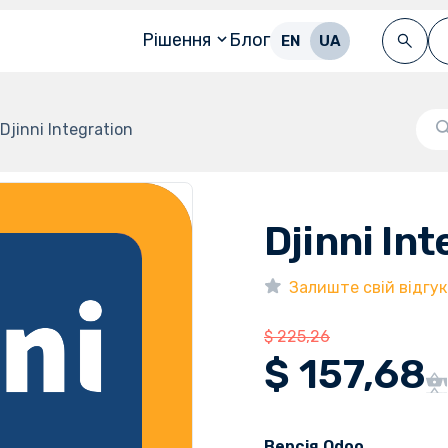
Рішення
Блог
EN
UA
Djinni Integration
Djinni In
Залиште свій відгук
$
225,26
$
157,68
Версія Odoo