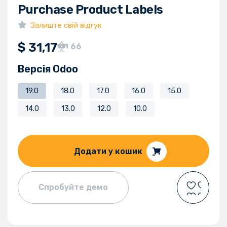
Purchase Product Labels
Залиште свій відгук
$
31,17
66
Версія Odoo
19.0
18.0
17.0
16.0
15.0
14.0
13.0
12.0
10.0
Додати у кошик
Спробуйте демо