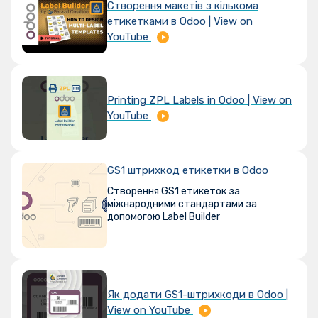
Створення макетів з кількома
етикетками в Odoo | View on
YouTube
Printing ZPL Labels in Odoo | View on
YouTube
GS1 штрихкод етикетки в Odoo
Cтворення GS1 етикеток за
міжнародними стандартами за
допомогою Label Builder
Як додати GS1-штрихкоди в Odoo |
View on YouTube