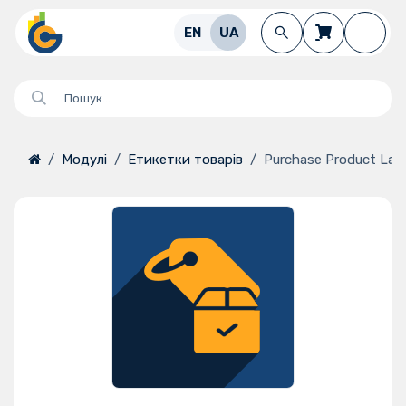
Перейти до змісту
EN
UA
Модулі
Етикетки товарів
Purchase Product Lab