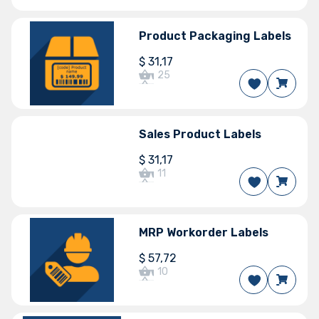
Версії Odoo
19.0
18.0
17.0
16.0
15.0
Product Packaging Labels
$
31,17
25
Версії Odoo
Sales Product Labels
19.0
18.0
17.0
16.0
$
31,17
11
Версії Odoo
MRP Workorder Labels
19.0
18.0
17.0
16.0
$
57,72
10
Версії Odoo