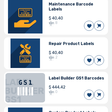
Maintenance Barcode
19.0
18.0
17.0
Labels
$
40,40
8
Версії Odoo
Repair Product Labels
15.0
14.0
13.0
12.0
11.0
10.0
$
40,40
2
Версії Odoo
Label Builder GS1 Barcodes
19.0
18.0
17.0
16.0
$
444,42
0