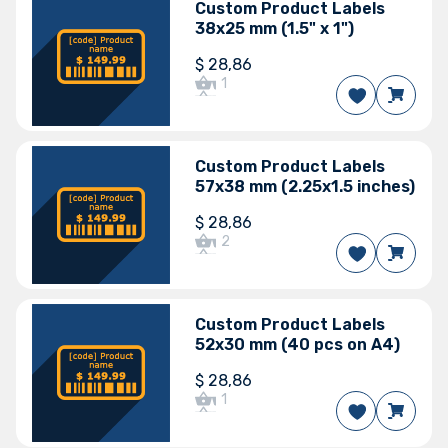
Custom Product Labels
Версії Odoo
38x25 mm (1.5" x 1")
14.0
$
28,86
1
Custom Product Labels
Версії Odoo
57x38 mm (2.25x1.5 inches)
15.0
$
28,86
2
5.0 / 5
Custom Product Labels
52x30 mm (40 pcs on A4)
Версії Odoo
19.0
18.0
17.0
16.0
15.0
14.0
13.0
12.0
$
28,86
1