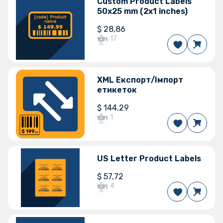
Версії Odoo
Custom Product Labels
50x25 mm (2x1 inches)
15.0
14.0
$
28,86
17
Версії Odoo
XML Експорт/Імпорт
етикеток
16.0
15.0
$
144,29
1
Версії Odoo
US Letter Product Labels
15.0
14.0
13.0
$
57,72
4