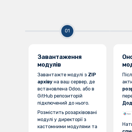
Завантаження
Он
модулів
мо
Завантажте модулі з
ZIP
Піс
архіву
на ваш сервер, де
акт
встановлена Odoo, або в
роз
GitHub репозиторій
пер
підключений до нього.
Дод
Розмістить розархівовані
модулі у директорії з
Нат
кастомними модулями та
спи