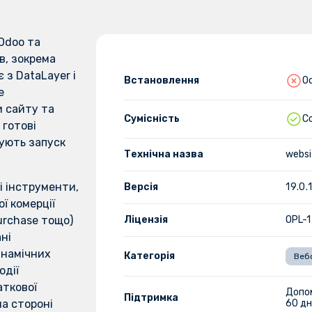
Odoo та
ів, зокрема
 з DataLayer і
Встановлення
Od
е
и сайту та
Сумісність
C
 готові
ують запуск
Технічна назва
webs
і інструменти,
Версія
19.0.
ї комерції
urchase тощо)
Ліцензія
OPL-1
ні
инамічних
Категорія
Веб
одії
аткової
Допо
Підтримка
на стороні
60 дн