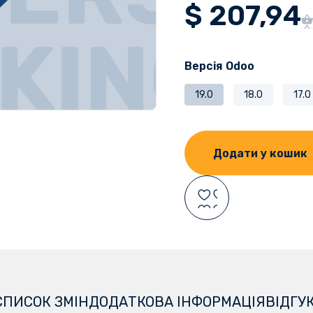
$
207,94
Версія Odoo
19.0
18.0
17.0
Додати у кошик
СПИСОК ЗМІН
ДОДАТКОВА ІНФОРМАЦІЯ
ВІДГУ