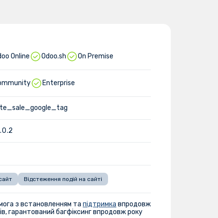
oo Online
Odoo.sh
On Premise
ommunity
Enterprise
ite_sale_google_tag
1.0.2
сайт
Відстеження подій на сайті
мога з встановленням та
підтримка
впродовж
ів, гарантований багфіксинг впродовж року