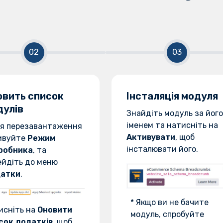
овить список
Інсталяція модуля
дулів
Знайдіть модуль за його
іменем та натисніть на
ля перезавантаження
Активувати
, щоб
ивуйте
Режим
інсталювати його.
робника
, та
ейдіть до меню
атки
.
* Якщо ви не бачите
исніть на
Оновити
модуль, спробуйте
сок додатків
, щоб