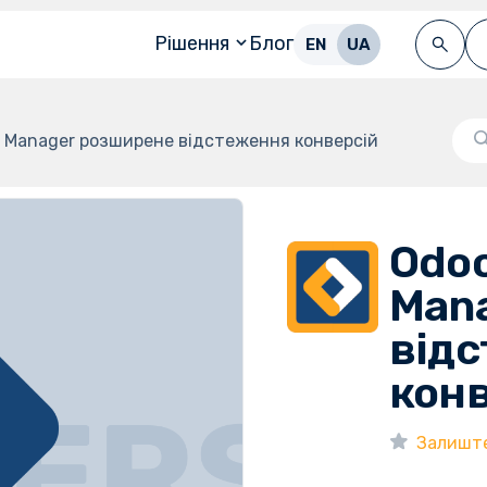
Рішення
Блог
EN
UA
g Manager розширене відстеження конверсій
Odoo
Man
від
конв
Залиште 