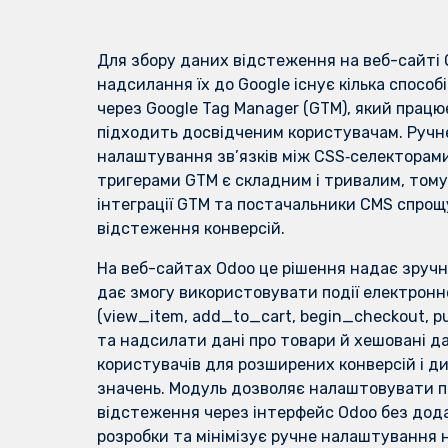
Для збору даних відстеження на веб-сайті 
надсилання їх до Google існує кілька способ
через Google Tag Manager (GTM), який працює
підходить досвідченим користувачам. Ручн
налаштування зв’язків між CSS‑селекторам
тригерами GTM є складним і тривалим, тому
інтеграції GTM та постачальники CMS спрощ
відстеження конверсій.
На веб-сайтах Odoo це рішення надає зручн
дає змогу використовувати події електронно
(view_item, add_to_cart, begin_checkout, p
та надсилати дані про товари й хешовані да
користувачів для розширених конверсій і д
значень. Модуль дозволяє налаштовувати п
відстеження через інтерфейс Odoo без дод
розробки та мінімізує ручне налаштування 