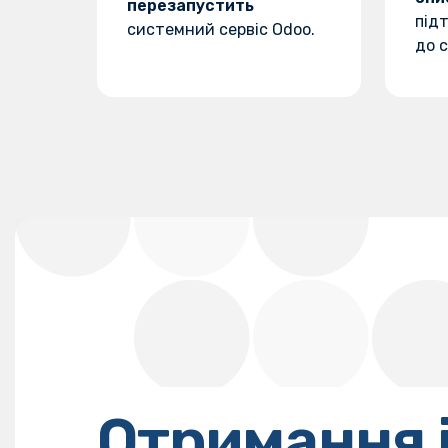
перезапустить
підт
системний сервіс Odoo.
до с
Отримання 