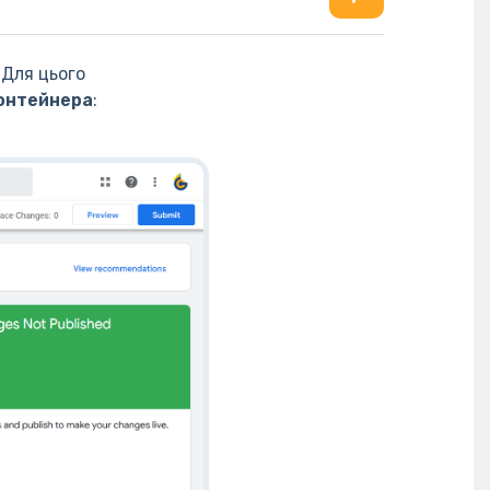
 Для цього
онтейнера
: