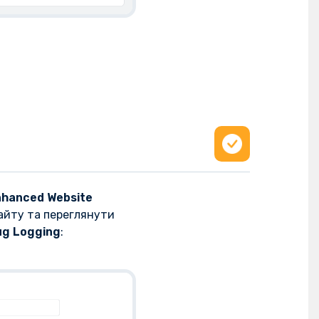
nhanced Website
айту та переглянути
g Logging
: