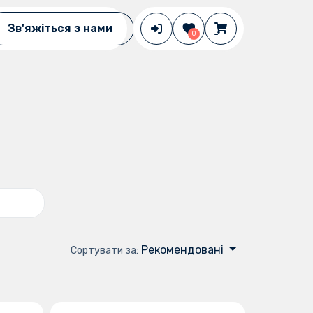
Зв'яжіться з нами
0
Версії Odoo
0
19.0
18.0
17.0
Рекомендовані
Сортувати за: