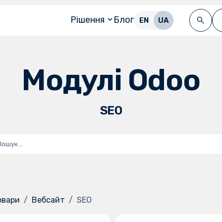
Рішення
Блог
EN
UA
Модулі Odoo
SEO
ії Odoo
Версії Odoo
15.0
14.0
13.0
19.0
18.0
17.0
16.0
15.
14.0
овари
Вебсайт
SEO