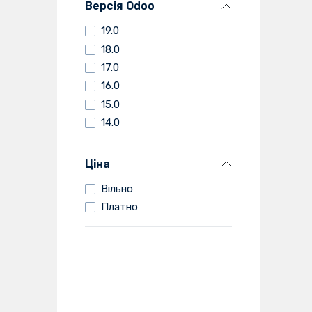
Версія Odoo
19.0
18.0
17.0
16.0
15.0
14.0
Ціна
Вільно
Платно