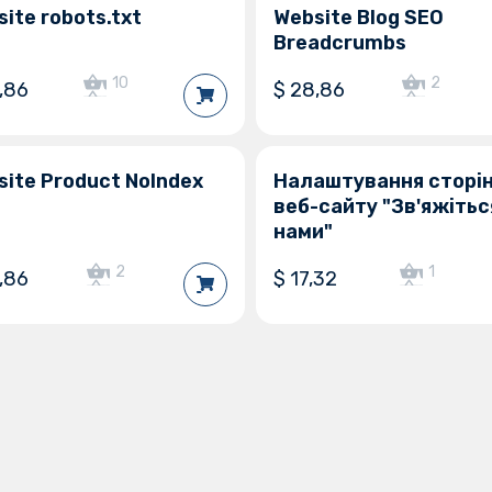
ite robots.txt
Website Blog SEO
ії Odoo
Версії Odoo
Breadcrumbs
18.0
17.0
16.0
15.0
14.0
10
2
,86
$
28,86
ite Product NoIndex
Налаштування сторі
веб-сайту "Зв'яжітьс
нами"
2
1
,86
$
17,32