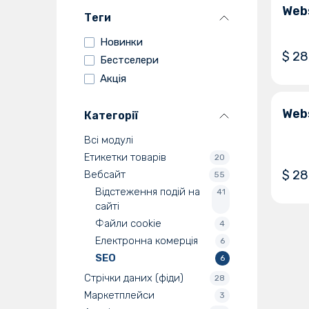
Webs
Верс
Теги
19.0
Новинки
$
28
Бестселери
Акція
Webs
Категорії
Всі модулі
Етикетки товарів
20
$
28
Вебсайт
55
Відстеження подій на
41
сайті
Файли cookie
4
Електронна комерція
6
SEO
6
Стрічки даних (фіди)
28
Маркетплейси
3