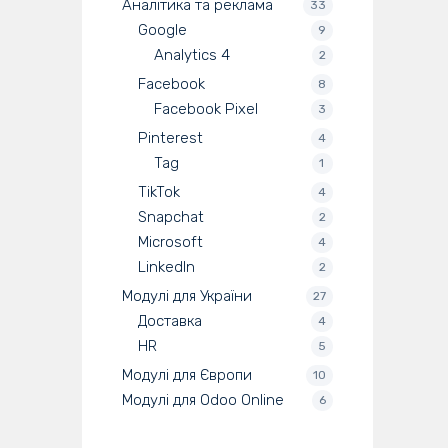
Аналітика та реклама
33
Google
9
Analytics 4
2
Facebook
8
Facebook Pixel
3
Pinterest
4
Tag
1
TikTok
4
Snapchat
2
Microsoft
4
LinkedIn
2
Модулі для України
27
Доставка
4
HR
5
Модулі для Європи
10
Модулі для Odoo Online
6