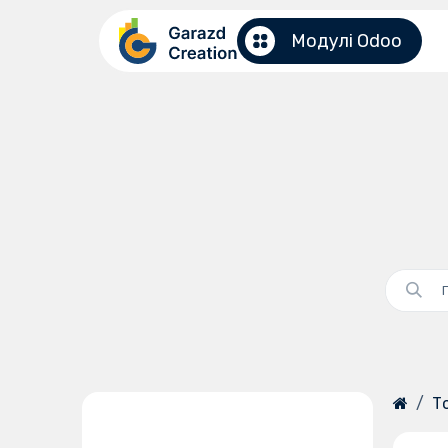
Перейти до змісту
Модулі Odoo
Верс
19.0
Т