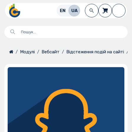
Перейти до змісту
EN
UA
Модулі
Вебсайт
Відстеження подій на сайті