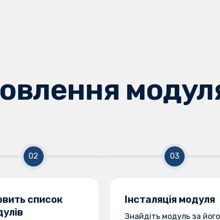
овлення модул
овить список
Інсталяція модуля
дулів
Знайдіть модуль за його