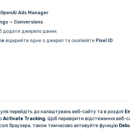
т
OpenAI Ads Manager
ings — Conversions
об додати джерело даних
ce
відкрийте одне з джерел та скопіюйте
Pixel ID
уля перейдіть до налаштувань веб-сайту та в розділі
E
ію
Activate Tracking
. Щоб перевірити відстеження веб-с
нсолі браузера, також тимчасово активуйте функцію
Debu