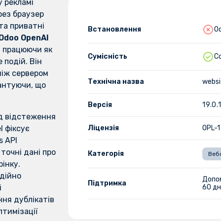
 рекламі
рез браузер
та приватні
Встановлення
Od
Odoo OpenAI
, працюючи як
Сумісність
C
e подій
. Він
між сервером
Технічна назва
websi
антуючи, що
Версія
19.0.
д відстеження
l фіксує
Ліцензія
OPL-1
s API
точні дані про
Категорія
Веб
рінку.
адійно
Допо
Підтримка
і
60 дн
ня дублікатів
птимізації