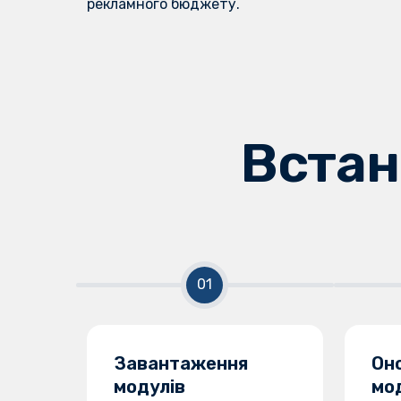
рекламного бюджету.
Встан
Завантаження
Он
модулів
мо