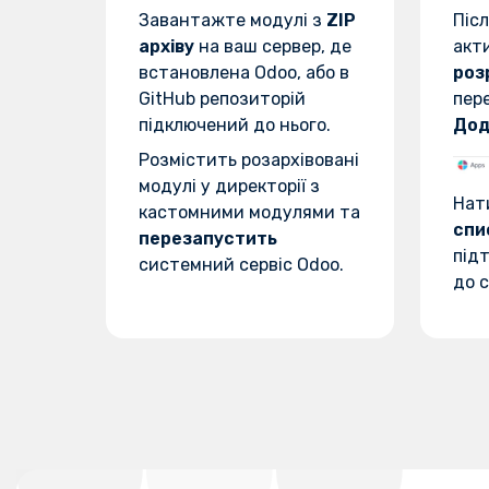
Завантажте модулі з
ZIP
Піс
архіву
на ваш сервер, де
акт
встановлена Odoo, або в
роз
GitHub репозиторій
пер
підключений до нього.
Дод
Розмістить розархівовані
модулі у директорії з
Нат
кастомними модулями та
спи
перезапустить
підт
системний сервіс Odoo.
до с