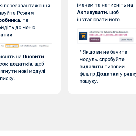
іменем та натисніть на
ля перезавантаження
Активувати
, щоб
ивуйте
Режим
інсталювати його.
робника
, та
ейдіть до меню
атки
.
* Якщо ви не бачите
исніть на
Оновити
модуль, спробуйте
сок додатків
, щоб
видалити типовий
ягнути нові модулі
фільтр
Додатки
у рядк
писку.
пошуку.