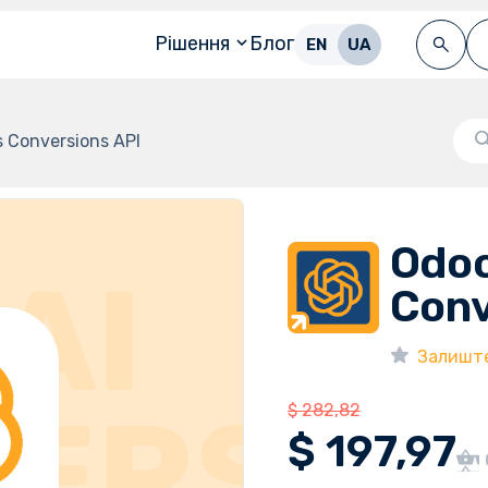
Рішення
Блог
EN
UA
 Conversions API
Odoo
Conv
Залиште 
$
282,82
$
197,97