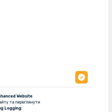
nhanced Website
айту та переглянути
g Logging
: