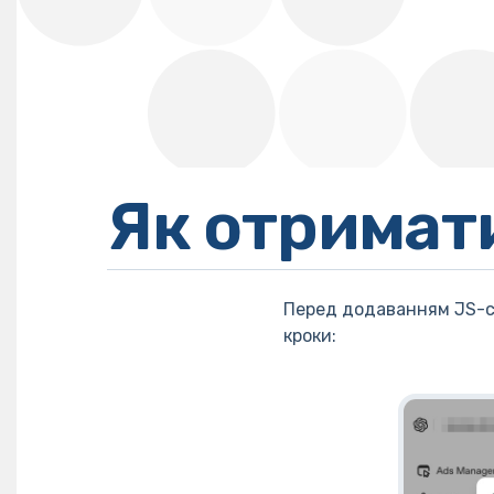
Як отримати
Перед додаванням JS-ск
кроки: