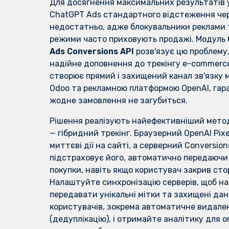
Для досягнення максимальних результатів у
ChatGPT Ads стандартного відстеження че
недостатньо, адже блокувальники реклами 
режими часто приховують продажі. Модуль
Ads Conversions API
розв'язує цю проблему
надійне доповнення до
трекінгу e-commerc
створює прямий і захищений канал зв'язку 
Odoo та рекламною платформою OpenAI, гар
жодне замовлення не загубиться.
Рішення реалізують найефективніший мето
— гібридний трекінг. Браузерний OpenAI Pixe
миттєві дії на сайті, а серверний Conversion
підстраховує його, автоматично передаючи 
покупки, навіть якщо користувач закрив сто
Налаштуйте синхронізацію серверів, щоб н
передавати унікальні мітки та захищені дан
користувачів, зокрема автоматичне видален
(дедуплікацію), і отримайте аналітику для о