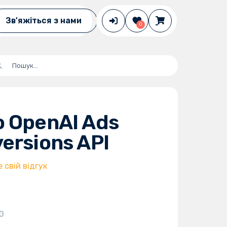
Зв'яжіться з нами
0
 OpenAI Ads
ersions API
свій відгук
0