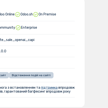
oo Online
Odoo.sh
On Premise
ommunity
Enterprise
te_sale_openai_capi
1.0.0
сайт
Відстеження подій на сайті
мога з встановленням та
підтримка
впродовж
ів, гарантований багфіксинг впродовж року