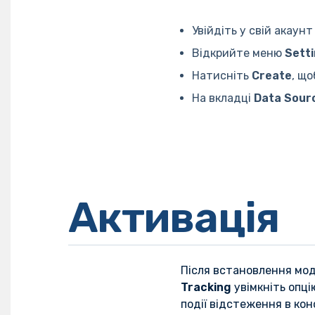
Увійдіть у свій акаун
Відкрийте меню
Sett
Натисніть
Create
, щ
На вкладці
Data Sour
Активація
Після встановлення мод
Tracking
увімкніть опц
події відстеження в ко